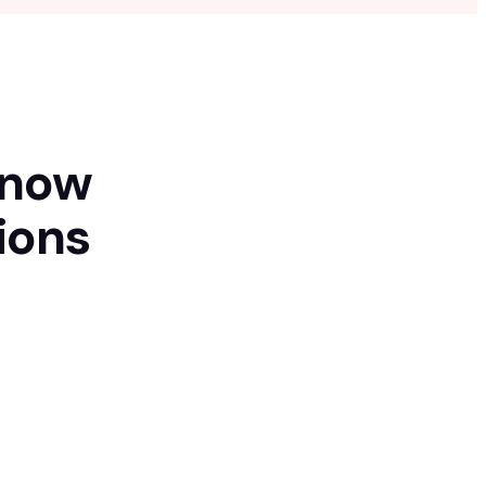
know
ions