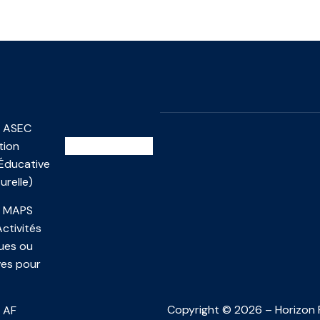
S ASEC
tion
Éducative
urelle)
S MAPS
Activités
ues ou
ves pour
Copyright © 2026 – Horizon 
 AF