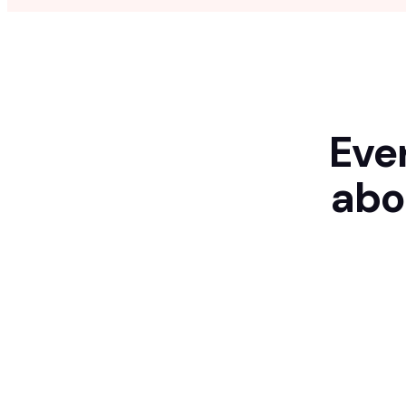
Eve
abo