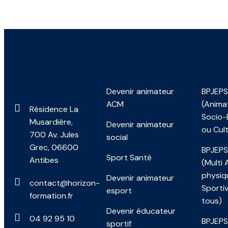
Devenir animateur
BPJEP
ACM
(Anima
Résidence La
Socio-
Musardière,
Devenir animateur
ou Cult
700 Av. Jules
social
Grec, 06600
BPJEP
Sport Santé
Antibes
(Multi 
physiq
Devenir animateur
contact@horizon-
Sporti
esport
formation.fr
tous)
Devenir éducateur
04 92 95 10
BPJEPS
sportif