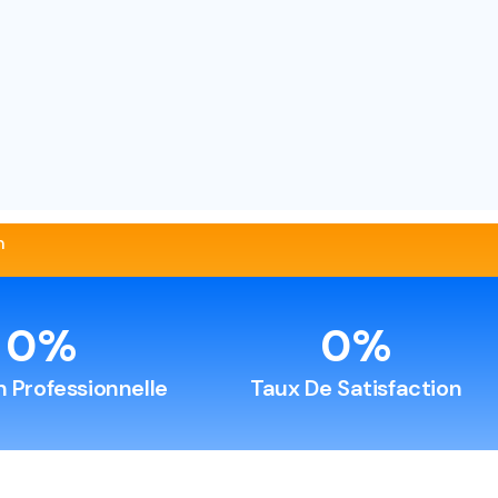
on Socio-Éducative ou Culturelle)
Complémentaire Accueil Collectif de Mineurs)
de Compétences santé)
ur d’Activités et de Vie Quotidienne)
ss
n
p
0
%
0
%
n Professionnelle
Taux De Satisfaction