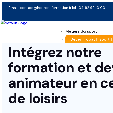
Email : contact@horizon-formation.fr
Tel : 04 92 95 10 00
Métiers du sport
Devenir coach sportif
Intégrez notre
Devenir prof de fitnes
Devenir éducateur spo
Sport Santé
formation et d
Métiers de l’animation
Devenir animateur soc
animateur
en
c
Devenir animateur A
Devenir animateur es
de loisirs
Nos formations
BPJEPS MAPS (Multi Ac
BPJEPS AF (Activité de