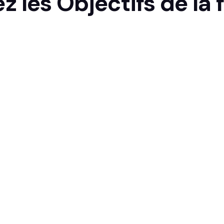
z les
Objectifs
de la 