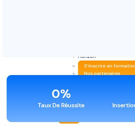
BPJEPS ASEC (Animati
CC DACM (Certificat 
CC IAPS (Certificat 
CPJEPS AAVQ (Animate
CQP Instructeur Fitne
TFP Animateur esport
L’apprentissage
Horizon
S’inscrire en formatio
Nos partenaires
Accessibilité Handica
Actualités
0
%
Contact
Taux De Réussite
Insertio
X