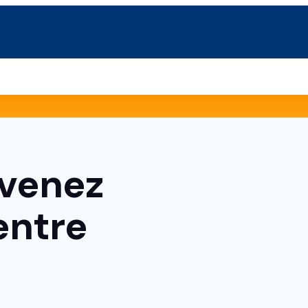
s
rtif
evenez
ial
entre
CM
port
tivités physiques ou Sportives pour tous)
 la forme)