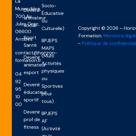
La
Socio-
Musardière,
Devenir
Éducative
700 Av.
animateur
ou
Jules Grec,
social
Copyright © 2026 – Hori
Culturelle)
06600
Formation.
Mentions légal
Sport
Antibes
BPJEPS
–
Politique de confidential
Santé
MAPS
contact@horizon-
(Multi
Devenir
formation.fr
Activités
animateur
physiques
esport
04
ou
92
Devenir
Sportives
95
éducateur
pour
10
sportif
tous)
00
Devenir
BPJEPS
prof de
AF
fitness
(Activité