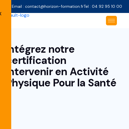
Email : contact@horizon-formation.fr
Tel : 04 92 95 10 00
X
Intégrez notre
certification
Intervenir en Activité
Physique Pour la Santé