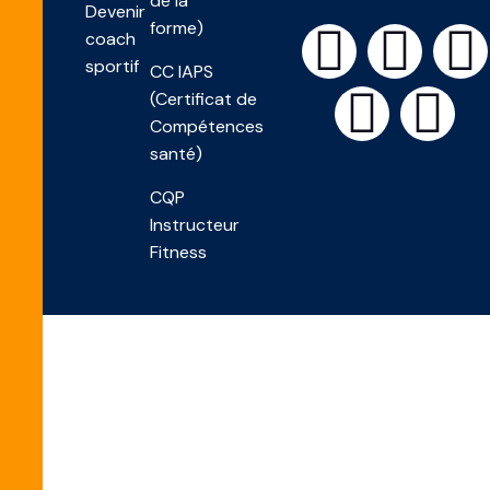
de la
Devenir
forme)
coach
sportif
CC IAPS
(Certificat de
Compétences
santé)
CQP
Instructeur
Fitness