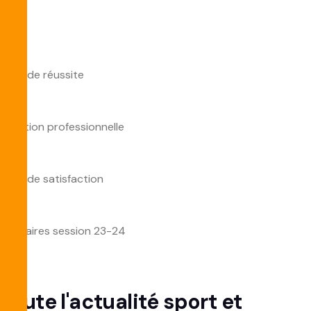
Taux de réussite
0
%
Insertion professionnelle
0
%
Taux de satisfaction
0
%
Stagiaires session 23-24
0
Toute l'actualité
sport
et