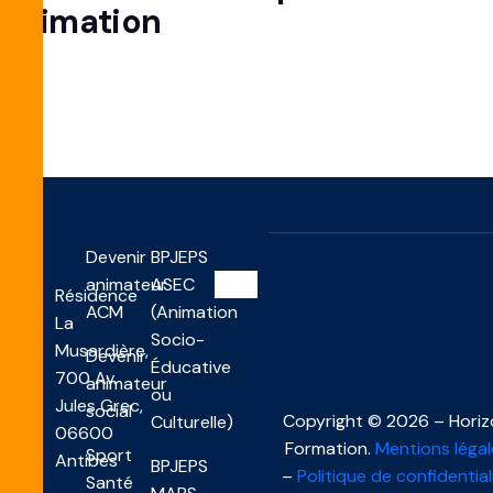
animation
Devenir
BPJEPS
animateur
ASEC
Résidence
ACM
(Animation
La
Socio-
Musardière,
Devenir
Éducative
700 Av.
animateur
ou
Jules Grec,
social
Copyright © 2026 – Hori
Culturelle)
06600
Formation.
Mentions légal
Sport
Antibes
BPJEPS
–
Politique de confidential
Santé