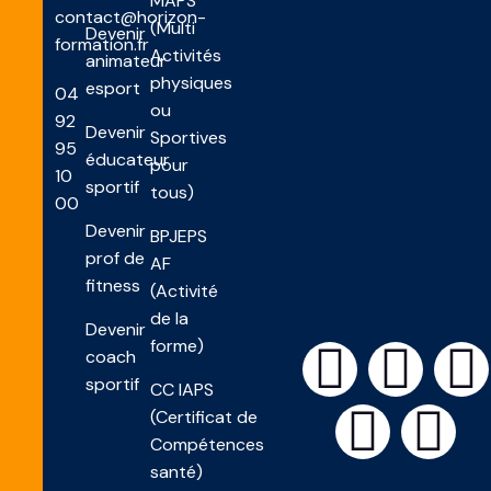
MAPS
contact@horizon-
(Multi
Devenir
formation.fr
Activités
animateur
physiques
esport
04
ou
92
Devenir
Sportives
95
éducateur
pour
10
sportif
tous)
00
Devenir
BPJEPS
prof de
AF
fitness
(Activité
de la
Devenir
forme)
coach
sportif
CC IAPS
(Certificat de
Compétences
santé)